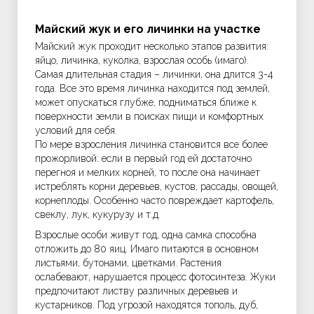
Майский жук и его личинки на участке
Майский жук проходит несколько этапов развития:
яйцо, личинка, куколка, взрослая особь (имаго).
Самая длительная стадия – личинки, она длится 3-4
года. Все это время личинка находится под землей,
может опускаться глубже, подниматься ближе к
поверхности земли в поисках пищи и комфортных
условий для себя.
По мере взросления личинка становится все более
прожорливой: если в первый год ей достаточно
перегноя и мелких корней, то после она начинает
истреблять корни деревьев, кустов, рассады, овощей,
корнеплоды. Особенно часто повреждает картофель,
свеклу, лук, кукурузу и т.д.
Взрослые особи живут год, одна самка способна
отложить до 80 яиц. Имаго питаются в основном
листьями, бутонами, цветками. Растения
ослабевают, нарушается процесс фотосинтеза. Жуки
предпочитают листву различных деревьев и
кустарников. Под угрозой находятся тополь, дуб,