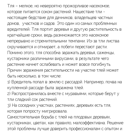
Тля – мелкое, но невероятно прожорливое насекомое,
которое питается соком растений. Нашествие тли -
настоящее бедствие для дачников, владельцев частных
домов, участков и садов. Это один из самых проблемных
вредителей. Тля портит деревья и другую растительность в
кратчайшие сроки, ведь размножается это насекомое
непрерывно и стремительными темпами. Из-за тли листва
скручивается и отмирает, а побеги перестают расти.
Помимо этого, тля способна заражать деревья, саженцы,
кустарники различными вирусами, в результате чего
растение начнет ослабевать и может вовсе погибнуть.
Причин заражения растительности на участке тлей может
быть несколько, в том числе:
1) Вредитель попал в землю с рассадой. Например, почва на
купленной рассаде была заражена тлей.
2) Распространилась вместе с муравьями, которые берут у
тли сладкий сок растений.
3) На соседних участках, растениях, деревьях есть тля,
которая попросту мигрировала.
Самостоятельная борьба с тлей на плодовых деревьях,
кустарниках, цветах, как правило, малоэффективна. Решение
этой проблемы лучше доверить профессионалам с опытом и